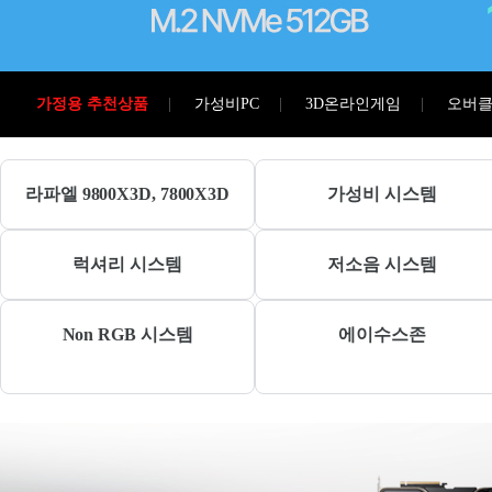
가정용 추천상품
가성비PC
3D온라인게임
오버클
가정,게임용
동영상편집용
온라인게임용
기업용
기본형
올인원PC