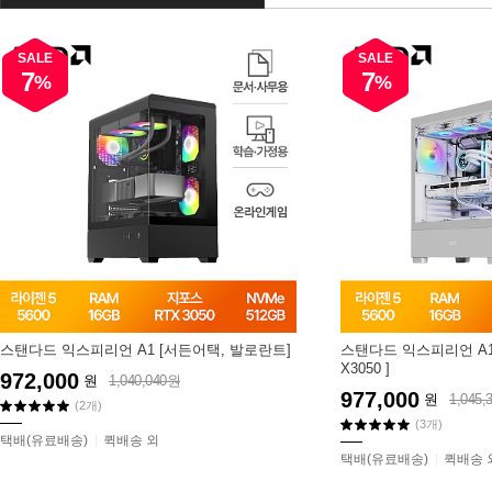
SALE
SALE
7
7
%
%
스탠다드 익스피리언 A1 [서든어택, 발로란트]
스탠다드 익스피리언 A11
X3050 ]
972,000
원
1,040,040원
977,000
원
1,045,
(2개)
(3개)
택배(유료배송)
퀵배송 외
택배(유료배송)
퀵배송 