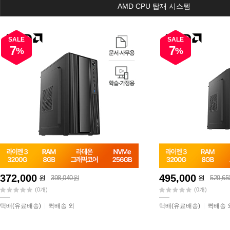
AMD CPU 탑재 시스템
SALE
SALE
7
7
%
%
372,000
495,000
원
398,040원
원
529,6
(0개)
(0개)
택배(유료배송)
퀵배송 외
택배(유료배송)
퀵배송 