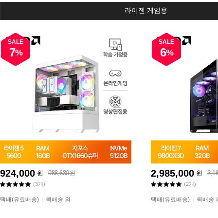
라이젠 게임용
SALE
SALE
7
6
%
%
924,000
2,985,000
원
988,680원
원
3,1
(3개)
(2개)
택배(유료배송)
퀵배송 외
택배(유료배송)
퀵배송 