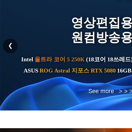
영상편집
See more
>
>
>
>
>
>
원컴방송
왼쪽
❮
Intel
울트라 코어 5 250K
(18코어 18쓰레드
ASUS
ROG Astral 지포스 RTX 5080
16G
See more
>
>