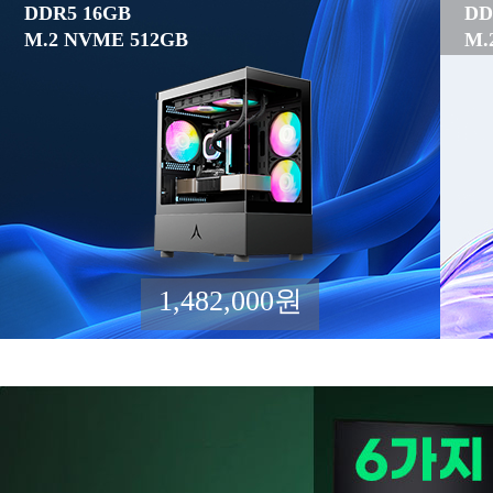
DDR5 16GB
DD
M.2 NVME 512GB
M.
1,482,000원