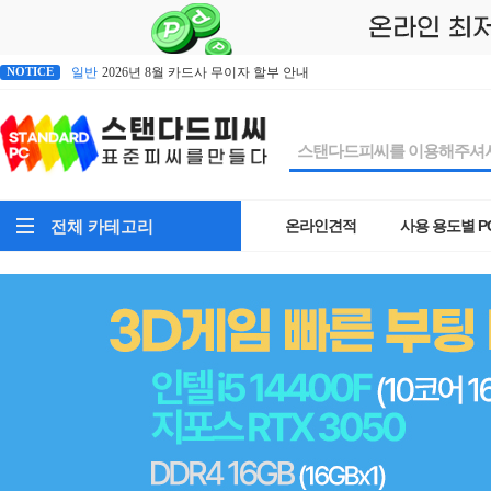
일반
스탠다드피씨 찾아오시는길
일반
2026년 8월 카드사 무이자 할부 안내
일반
윈도우 시작버튼이 먹통일때
NOTICE
일반
스탠다드피씨-오피스-365-사용안내
일반
스탠다드피씨 A/S 규정 안내
일반
스탠다드피씨 찾아오시는길
전체 카테고리
온라인견적
사용 용도별 P