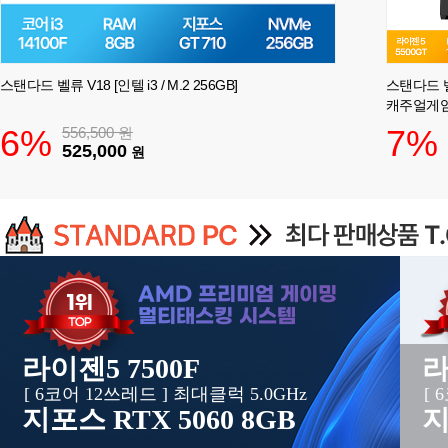
스탠다드 벨류 V18 [인텔 i3 / M.2 256GB]
스탠다드 벨
캐주얼게임
6%
7%
556,500
원
525,000
원
AMD 프리미엄 게이밍
멀티태스킹 시스템
라이젠5 7500F
라
[ 6코어 12쓰레드 ] 최대클럭 5.0GHz
[ 
지포스 RTX 5060 8GB
지