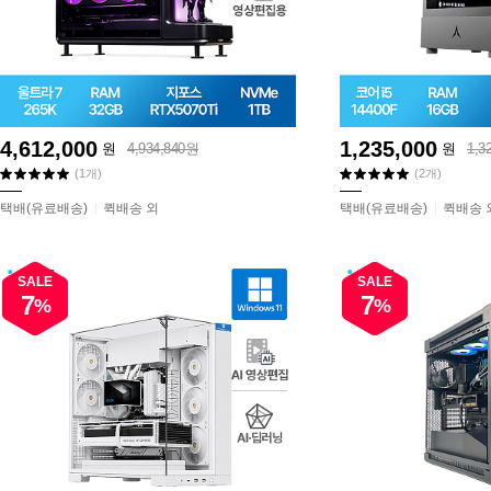
4,612,000
1,235,000
원
4,934,840원
원
1,3
(1개)
(2개)
택배(유료배송)
퀵배송 외
택배(유료배송)
퀵배송 
SALE
SALE
7
7
%
%