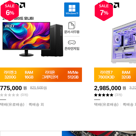
SALE
SALE
6
7
%
%
775,000
2,985,000
원
821,500원
원
3,2
(0개)
(3개)
택배(유료배송)
퀵배송 외
택배(유료배송)
퀵배송 